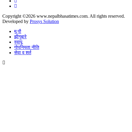
Copyright ©2026 www.nepalbhasatimes.com. All rights reserved.
Developed by
Prosys Solution
मू पौ
झीगुबारे
स्वापू
गोपनियता नीति
सेवा व शर्त