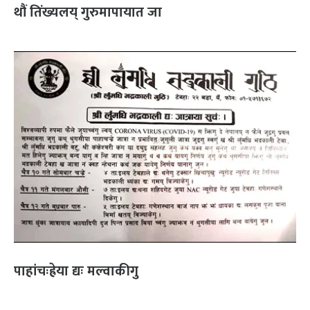
थौं तिंख्यलय् गुरुमापायात जा
पाहांचःह्रेया द्यः मल्वाकीगु