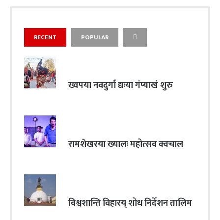
RECENT
POPULAR
ख्वपया नवदुर्गा द्यःया गंप्याखं शुरु
रामशेखरया ख्यालः महोत्सव क्वचाल
विश्वशान्ति विहारय् शोध निर्देशन तालिम