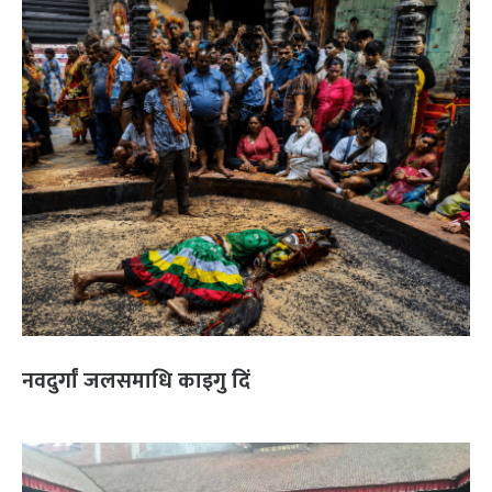
नवदुर्गां जलसमाधि काइगु दिं