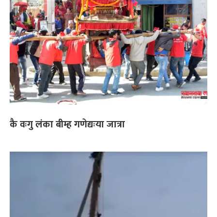
कै वःगु लंका बीम्ह गणेद्यःया जात्रा