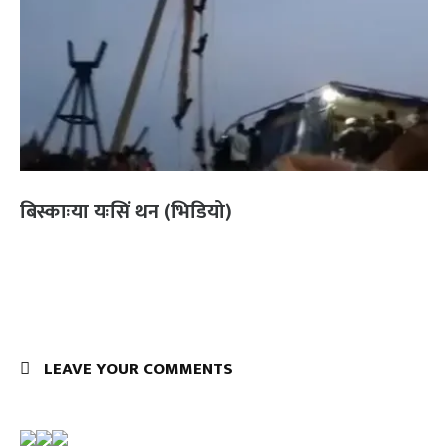
बिस्काःया यःसिं थन (भिडियो)
LEAVE YOUR COMMENTS