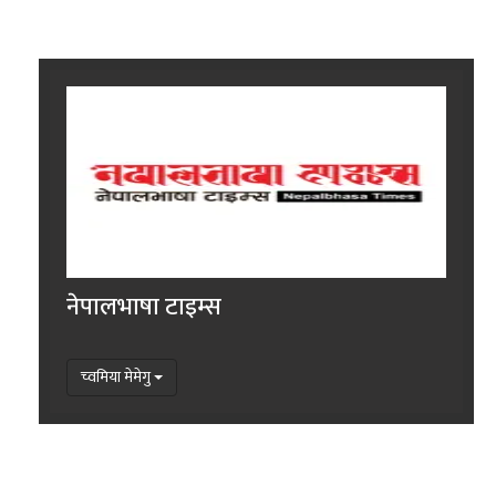
नेपालभाषा टाइम्स
च्वमिया मेमेगु