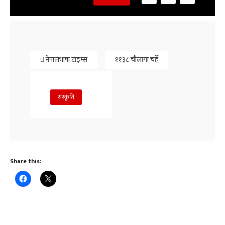
नेपालभाषा टाइम्स
११३८ चौलागा चर्हे
संस्कृति
Share this: