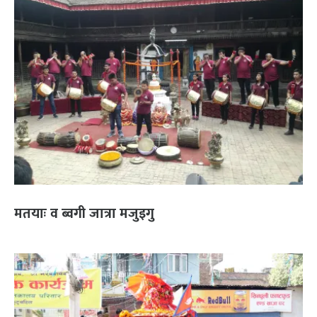
मतयाः व ब्वगी जात्रा मजुइगु