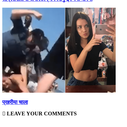
प्रहरीया चाला
LEAVE YOUR COMMENTS