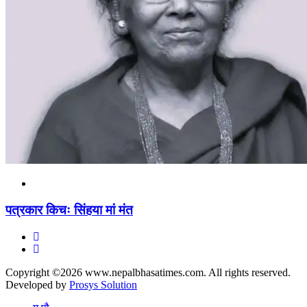
पत्रकार किचः सिंहया मां मंत
Copyright ©2026 www.nepalbhasatimes.com. All rights reserved.
Developed by
Prosys Solution