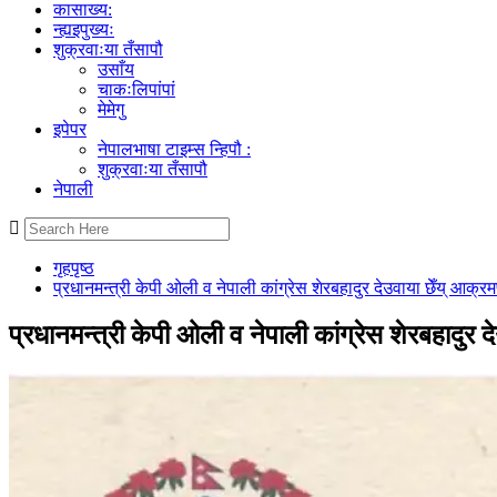
कासाख्य:
न्ह्यइपुख्यः
शुक्रवाःया तँसापौ
उसाँय
चाकःलिपांपां
मेमेगु
इपेपर
नेपालभाषा टाइम्स न्हिपौ :
शुक्रवाःया तँसापौ
नेपाली
गृहपृष्ठ
प्रधानमन्त्री केपी ओली व नेपाली कांग्रेस शेरबहादुर देउवाया छेँय् आक
प्रधानमन्त्री केपी ओली व नेपाली कांग्रेस शेरबहादुर