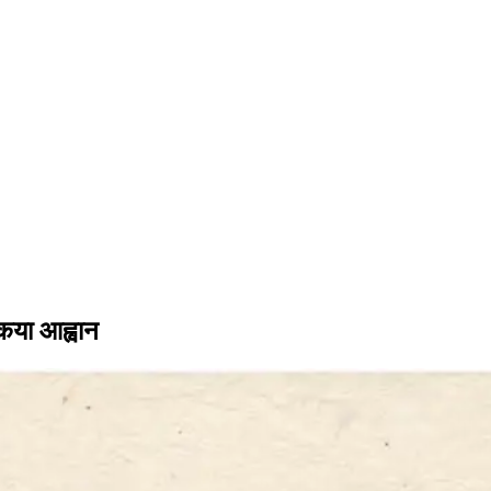
ठकया आह्वान