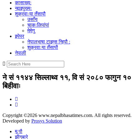
कासाख्य:
न्ह्यइपुख्यः
शुक्रवाःया तँसापौ
उसाँय
चाकःलिपांपां
मेमेगु
इपेपर
नेपालभाषा टाइम्स न्हिपौ :
शुक्रवाःया तँसापौ
नेपाली
ने सं ११४४ सिल्लाथ्व ११, वि सं २०८० फागुन १०
बिहीवाः
Copyright ©2026 www.nepalbhasatimes.com. All rights reserved.
Developed by
Prosys Solution
मू पौ
झीगुबारे