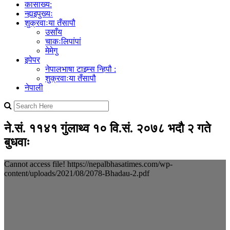
कासाख्य:
न्ह्यइपुख्यः
शुक्रवाःया तँसापौ
उसाँय
चाकःलिपांपां
मेमेगु
इपेपर
नेपालभाषा टाइम्स न्हिपौ :
शुक्रवाःया तँसापौ
नेपाली
ने.सं. ११४१ गुंलाथ्व १० वि.सं. २०७८ भदाै २ गते
बुधवाः
Cannot access file! https://nepalbhasatimes.com/wp-
content/uploads/2021/08/2078-Bhadau-2.pdf