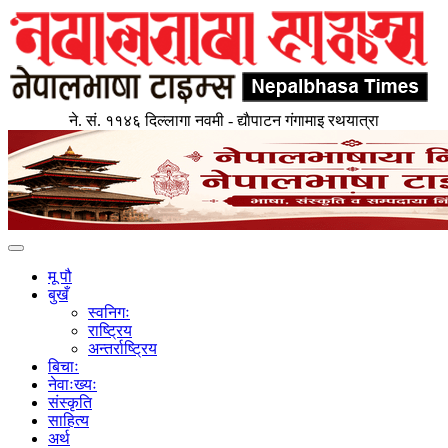
ने. सं. ११४६ दिल्लागा नवमी - द्याैपाटन गंगामाइ रथयात्रा
Toggle
navigation
मू पौ
बुखँ
स्वनिगः
राष्ट्रिय
अन्तर्राष्ट्रिय
बिचाः
नेवाःख्यः
संस्कृति
साहित्य
अर्थ