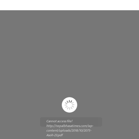
Cannot access file!
http://nepalbhasatimes.com/wp-
content/uploads/2018/10/2075-
Asoh-23.pdf