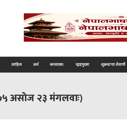
साहित्य
अर्थ
कासाख्य:
न्ह्यइपुख्यः
शुक्रवाःया तँसापौ
०७५ असोज २३ मंगलवाः)