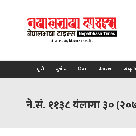
ने. सं. ११४६ दिल्लागा अष्टमी -
मू पौ
बुखँ
बिचाः
नेवाःख्यः
संस्कृति
ने.सं. ११३८ यंलागा ३० (२