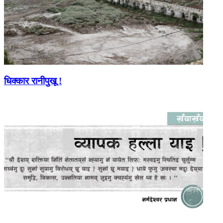
धिक्कार रानीपुखू !