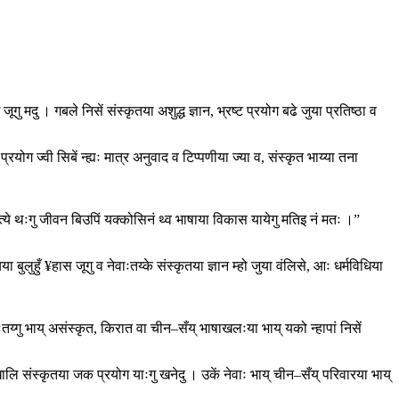
 मदु । गबले निसें संस्कृतया अशुद्ध ज्ञान, भ्रष्ट प्रयोग बढे जुया प्रतिष्ठा व
ग ज्वी सिबें न्ह्यः मात्र अनुवाद व टिप्पणीया ज्या व, संस्कृत भाय्या तना
हित्ये थःगु जीवन बिउपिं यक्कोसिनं थ्व भाषाया विकास यायेगु मतिइ नं मतः ।”
ुहुँ ¥हास जूगु व नेवाःतय्के संस्कृतया ज्ञान म्हो जुया वंलिसे, आः धर्मविधिया
य्गु भाय् असंस्कृत, किरात वा चीन–सँय् भाषाखलःया भाय् यको न्हापां निसें
क खालि संस्कृतया जक प्रयोग याःगु खनेदु । उकें नेवाः भाय् चीन–सँय् परिवारया भाय्