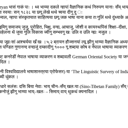
an भासं गाकं पाः । थ्व भाय्या दकले न्हापां वैज्ञानिक कथं निरुपण यानाः सँय् भ
ना स्वयाः सन् १८२८ या छगू लेखे थथे च्वया दीगु दु ः
े माल, न्हापा संस्कृतयात साहित्यया छगू जक भाषा याना कया तःगुलिं थथे दुंथ्याके 
गु समाजय् जुजु, पुरोहित, भिक्षु, वन्द्य, आचाजु, जोशी व कायस्थपिंसं शिक्षा–दीक्षा, धर्म
पहेलना थें जुया गुलि विकास ज्वीगु सम्भवगु खः उलि व उलि न्ह्यः मजुल ।
या जूवःसां आश्चर्यया खँ खः ।५.२ ब्रायन हौज्सनयां ल्यू झीगु भाय्या वैज्ञानिक अध
पण्डित गुणानन्द वन्द्यजुं दय्कादीगु १००० गू शब्दया कोष व नेपाल भाषाया व्याकर
्ट कनरेडीं नेपाल भाषाया व्याकरण व शब्दावली German Oriental Society या जर्नल
 दिल ।
ष्टियनी विश्वविद्यालये भाषाशास्त्रया प्रोफेसर) या ‘The Linguistic Survery of I
ज्वी धुंकल ।
ारे सलंसः दसि बिया नेवाः भाय् चीन–सँय् खलःया (Sino-Tibetan Family) सँय् 
नोजुं झीगु भाय्या भाय्–खलः – सिमाय् वाय् थुकथं क्यनादिल ।