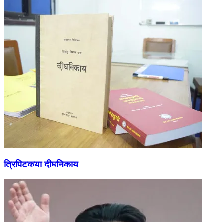
त्रिपिटकया दीघनिकाय