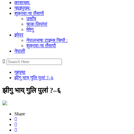
कासाख्य:
न्ह्यइपुख्यः
शुक्रवाःया तँसापौ
उसाँय
चाकःलिपांपां
मेमेगु
इपेपर
नेपालभाषा टाइम्स न्हिपौ :
शुक्रवाःया तँसापौ
नेपाली
गृहपृष्ठ
झीगु भाय् गुलि पुलां ?–६
झीगु भाय् गुलि पुलां ?–६
Share