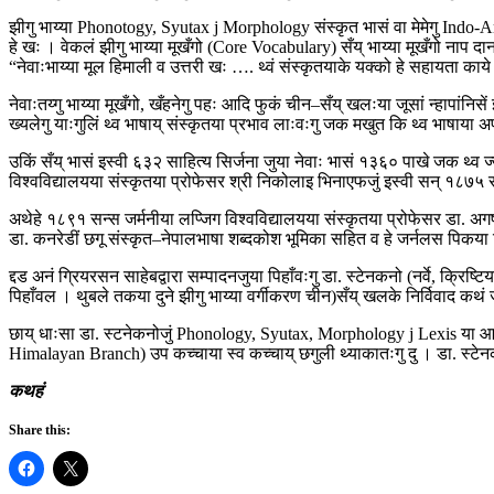
झीगु भाय्या Phonotogy, Syutax j Morphology संस्कृत भासं वा मेमेगु Indo-Ary
हे खः । वेकलं झीगु भाय्या मूखँगो (Core Vocabulary) सँय् भाय्या मूखँगो नाप दा
“नेवाःभाय्या मूल हिमाली व उत्तरी खः …. थ्वं संस्कृतयाके यक्को हे सहायता काय
नेवाःतय्गु भाय्या मूखँगो, खँहनेगु पहः आदि फुकं चीन–सँय् खलःया जूसां न्हापांनिसें इमि
ख्यलेगु याःगुलिं थ्व भाषाय् संस्कृतया प्रभाव लाःवःगु जक मखुत कि थ्व भाषाया अ
उकिं सँय् भासं इस्वी ६३२ साहित्य सिर्जना जुया नेवाः भासं १३६० पाखे जक थ्व ज्
विश्वविद्यालयया संस्कृतया प्रोफेसर श्री निकोलाइ भिनाएफजुं इस्वी सन् १८७५ स 
अथेहे १८९१ सन्स जर्मनीया लप्जिग विश्वविद्यालयया संस्कृतया प्रोफेसर डा. अगष
डा. कनरेडीं छगू संस्कृत–नेपालभाषा शब्दकोश भूमिका सहित व हे जर्नलस पिकया
द्दड अनं ग्रियरसन साहेबद्वारा सम्पादनजुया पिहाँवःगु डा. स्टेनकनो (नर्वे, क्रि
पिहाँवल । थुबले तकया दुने झीगु भाय्या वर्गीकरण चीन)सँय् खलके निर्विवाद कथं 
छाय् धाःसा डा. स्टनेकनोजुं Phonology, Syutax, Morphology j Lexis या आध
Himalayan Branch) उप कच्चाया स्व कच्चाय् छगुली थ्याकातःगु दु । डा. स्टेनक
कथहं
Share this: