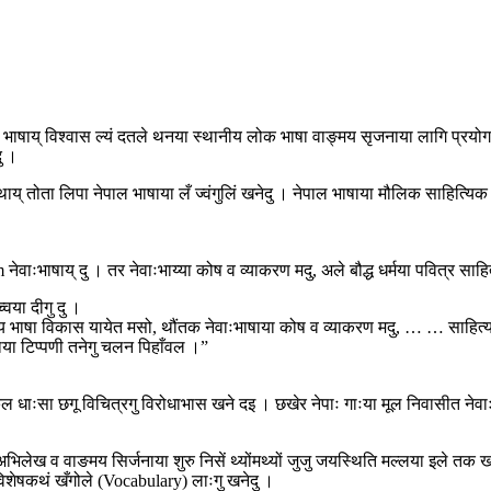
 भाषाय् विश्वास ल्यं दतले थनया स्थानीय लोक भाषा वाङ्मय सृजनाया लागि प्रयोग जूगु
ु ।
 तोता लिपा नेपाल भाषाया लँ ज्वंगुलिं खनेदु । नेपाल भाषाया मौलिक साहित्यिक प्रयो
m नेवाःभाषाय् दु । तर नेवाःभाय्या कोष व व्याकरण मदु, अले बौद्ध धर्मया पवित्र सा
्वया दीगु दु ।
य भाषा विकास यायेत मसो, थौंतक नेवाःभाषाया कोष व व्याकरण मदु, … … साहित्यया बुल
ाया टिप्पणी तनेगु चलन पिहाँवल ।”
ल धाःसा छगू विचित्रगु विरोधाभास खने दइ । छखेर नेपाः गाःया मूल निवासीत नेवाःत
ःलिसे अभिलेख व वाङमय सिर्जनाया शुरु निसें थ्योंमथ्यों जुजु जयस्थिति मल्लया इले त
 छाप विशेषकथं खँगोले (Vocabulary) लाःगु खनेदु ।