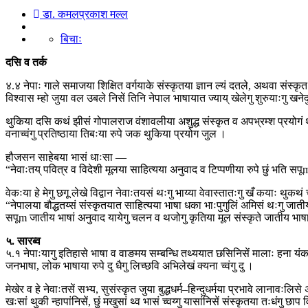
डा. कमलप्रकाश मल्ल
बिचाः
दसि व तर्क
४.४ नेपाः गाले समाजया शिक्षित वर्गयाके संस्कृतया ज्ञान ल्यं दतले, अथवा संस्कृत
विश्वास म्हो जुया वल उबले निसें तिनि नेपाल भाषायात ज्याय् खेलेगु शुरुयाःगु खनेद
थुकिया दसि कथं झीसं गोपालराज वंशावलीया अशुद्ध संस्कृत व अपभ्रम्श प्रयोगं थाय्
वनाच्वंगु प्रतिष्ठाया तिबःया रुपे जक थुकिया प्रयोग जुल ।
हौजसन साहेबया भासं धाःसा —
“नेवाःतय् पवित्र व विदेशी मूलया साहित्यया अनुवाद व टिप्पणीया रुपे छुं भति सपू
वेकःया हे मेगु छगू लेखे विद्वान नेवाःतयसं थःगु भाय्या वेवास्तातःगु खँ कयाः थुकथं च
“नेपालया बौद्धतय्सं संस्कृतयात साहित्यया भाषा धका भाःपुगुलिं अमिसं थःगु जाती
सपूm जातीय भाषां अनुवाद यायेगु चलन व थजोगु कृतिया मूल संस्कृते जातीय भाष
५. सारब्व
५.१ नेपाःयागु इतिहासे भाषा व वाङमय सम्बन्धि तथ्ययात छसिनिसें मालाः हना यंक
जनभाषा, लोक भाषाया रुपे दु धैगु लिच्छवि अभिलेखं क्यना च्वंगु दु ।
मेखेर व हे नेवाःतसें सभ्य, सुसंस्कृत जुया बुद्धधर्म–हिन्दुधर्मया प्रभावे लानाव
खःसां थुकी न्हापांनिसें, छुं मखुसां थ्व भासं च्वय्गु यासांनिसें संस्कृतया तःधंगु