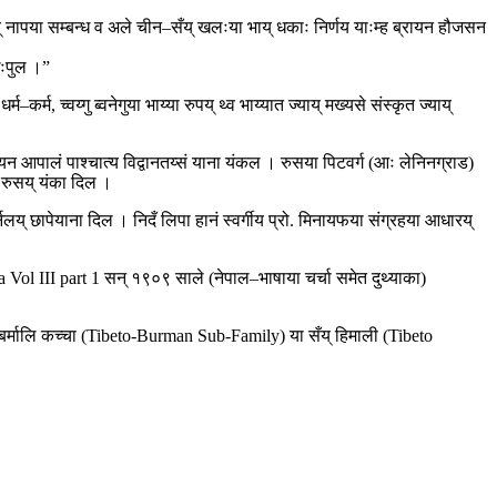
ाय् नापया सम्बन्ध व अले चीन–सँय् खलःया भाय् धकाः निर्णय याःम्ह ब्रायन हौजसन
अःपुल ।”
–कर्म, च्वय्गु ब्वनेगुया भाय्या रुपय् थ्व भाय्यात ज्याय् मख्यसे संस्कृत ज्याय्
्ययन आपालं पाश्चात्य विद्वानतय्सं याना यंकल । रुसया पिटवर्ग (आः लेनिनग्राड)
ण रुसय् यंका दिल ।
य् छापेयाना दिल । निदँ लिपा हानं स्वर्गीय प्रो. मिनायफया संग्रहया आधारय्
ndia Vol III part 1 सन् १९०९ साले (नेपाल–भाषाया चर्चा समेत दुथ्याका)
बर्मालि कच्चा (Tibeto-Burman Sub-Family) या सँय् हिमाली (Tibeto