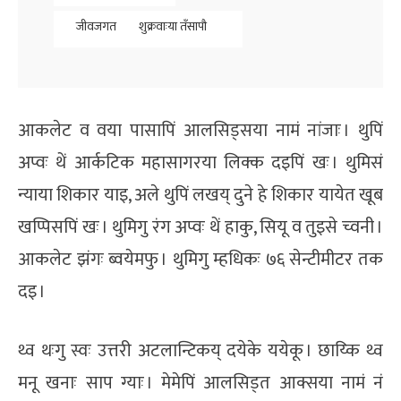
जीवजगत
शुक्रवाःया तँसापौ
आकलेट व वया पासापिं आलसिड्सया नामं नांजाः । थुपिं
अप्वः थें आर्कटिक महासागरया लिक्क दइपिं खः । थुमिसं
न्याया शिकार याइ, अले थुपिं लखय् दुने हे शिकार यायेत खूब
खप्पिसपिं खः । थुमिगु रंग अप्वः थें हाकु, सियू व तुइसे च्वनी ।
आकलेट झंगः ब्वयेमफु । थुमिगु म्हधिकः ७६ सेन्टीमीटर तक
दइ ।
थ्व थःगु स्वः उत्तरी अटलान्टिकय् दयेके ययेकू । छाय्कि थ्व
मनू खनाः साप ग्याः । मेमेपिं आलसिड्त आक्सया नामं नं