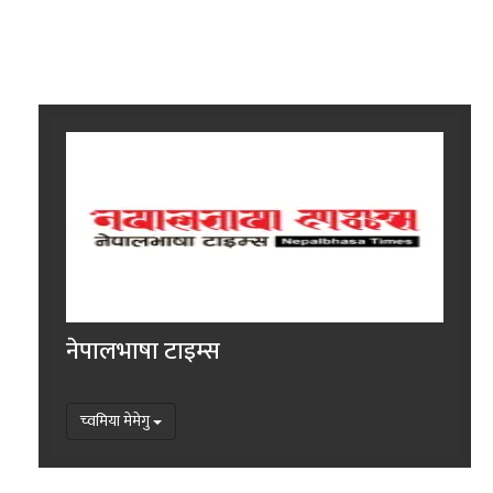
नेपालभाषा टाइम्स
च्वमिया मेमेगु