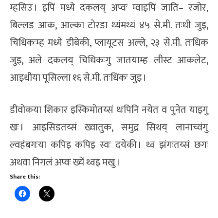
म्हसिउ । इपिं मध्ये दकलय् अप्वः म्वाइपिं जाति– रजोर,
बिल्लड आक, आल्का टोरडा थ्यंमथ्यं ४५ से.मी. तःधी जुइ,
चिधिकःम्ह मध्ये डीबेकी, प्लायूटस अल्ले, २३ से.मी. तःधिक
जुइ, अले दकलय् चिधिकःगु जातयाम्ह लीस्ट आकलेट,
आइथीया पूसिल्ला १६ से.मी. तःधिंकः जुइ ।
डीवोकया शिकार इस्किमोतय्सं थःपिनि नयेत व पुनेत याइगु
खः । आइसिडतय्सं ख्वातुक, समुद्र सिथय् लानाच्वंगु
ल्वहंबगःया कपिइ कपिइ स्वः दयेकी । थ्व झंगःतय्सं छगः
अथवा निगलं अप्वः ख्यें थ्वइ मखु ।
Share this: