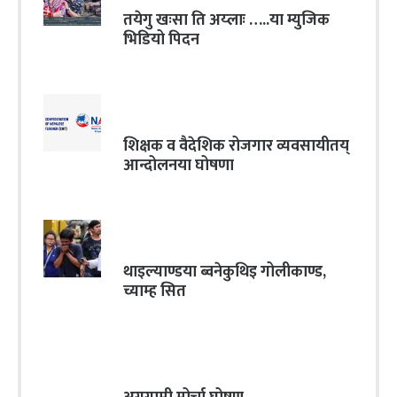
तयेगु खःसा ति अय्लाः …..या म्युजिक
भिडियो पिदन
शिक्षक व वैदेशिक रोजगार व्यवसायीतय्
आन्दोलनया घोषणा
थाइल्याण्डया ब्वनेकुथिइ गोलीकाण्ड,
च्याम्ह सित